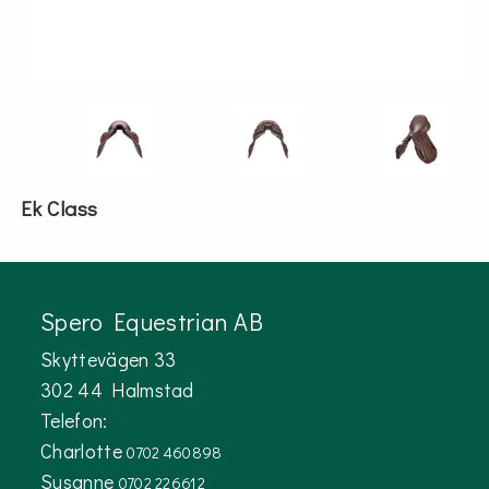
Ek Class
Spero Equestrian AB
Skyttevägen 33
302 44 Halmstad
Telefon:
Charlotte
0702 460898
Susanne
0702 226612