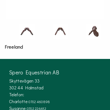
Freeland
Spero Equestrian AB
Skyttevägen 33
302 44 Halmstad
Telefon:
Charlotte
0702 460898
Susanne
0702 226612