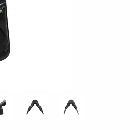
ISLAND EQUIPE
Carbon
Platinum
Theoreme