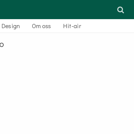
& Design
Om oss
Hit-air
o
DRESSYR AMERIGO
Amerigo
Vega
FÄLTTÄVLAN EQUIPE
Carbon
Platinum
Theoreme