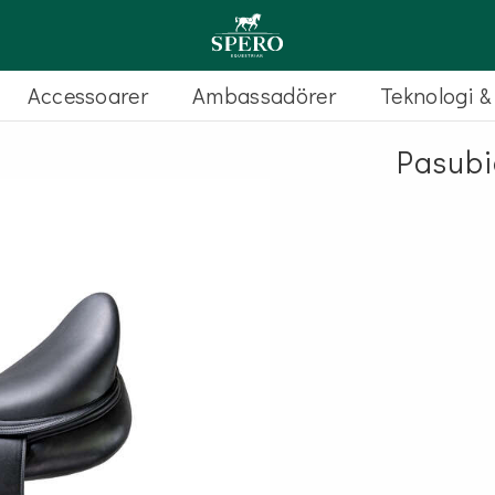
Accessoarer
Ambassadörer
Teknologi 
Pasubi
HOPP EQUIPE
Carbon
Platinum
Theoreme
FÄLTTÄVLAN AMERIGO
Amerigo
Vega