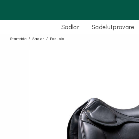
Sadlar
Sadelutprovare
Startsida
Sadlar
Pasubio
HOPP AMERIGO
Amerigo
Vega
DRESSYR EQUIPE
Carbon
Platinum
Theoreme