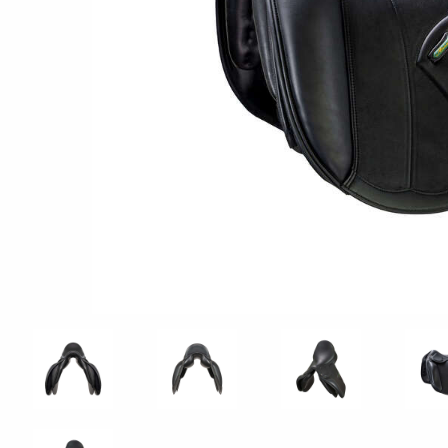
ISLAND AMERIGO
Amerigo
Vega